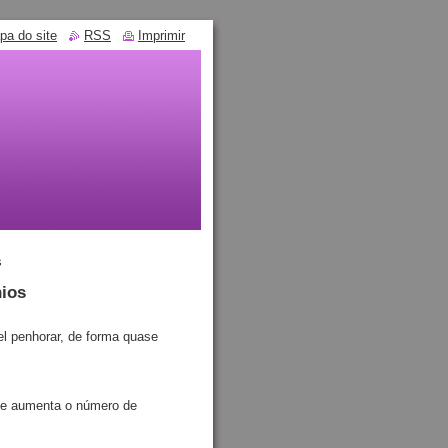
pa do site
RSS
Imprimir
s
nios
el penhorar, de forma quase
ue aumenta o número de