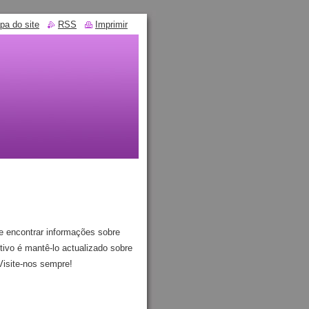
pa do site
RSS
Imprimir
 encontrar informações sobre
ctivo é mantê-lo actualizado sobre
Visite-nos sempre!